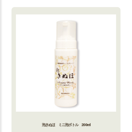
泡きぬほ ミニ泡ボトル 200ml