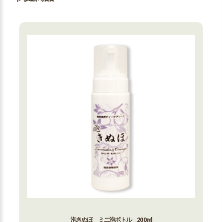
泡きぬほ ミニ泡ボトル 200ml