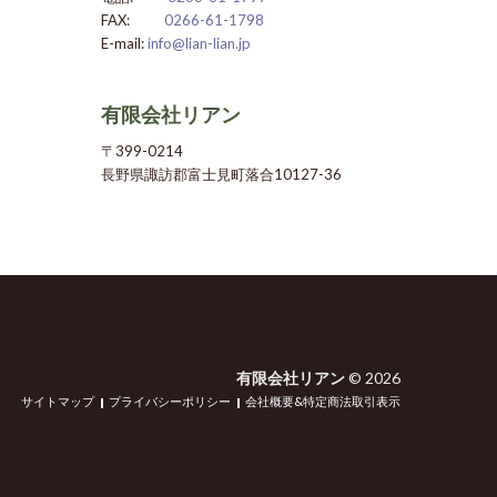
FAX:
0266-61-1798
E-mail:
info@lian-lian.jp
有限会社リアン
〒399-0214
長野県諏訪郡富士見町落合10127-36
有限会社リアン
©
2026
サイトマップ
プライバシーポリシー
会社概要&特定商法取引表示