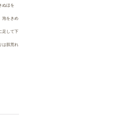
きぬほを
、泡をきめ
に足して下
りは肌荒れ